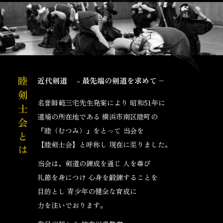
近代剣道 - 最先端の剣道を求めて –
睦剣士会とは
名誉師範三宅先生発案により 昭和51年に
道場の所在地である 横浜市南区睦町の
『睦（むつみ）』をとって 当会を
【睦剣士会】
と呼称し 現在に至りました。
当会は、剣道の錬成を通じ 人を尊び
礼節を身につけ 心身を鍛錬することを
目的とし
青少年の健全な育成に
力を注いでおります。