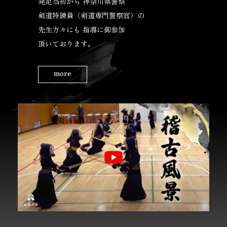
発足当初から 神奈川県警察
剣道特錬員
（剣道専門警察官）の
先生方々にも
指導に御参加
頂いております。
more